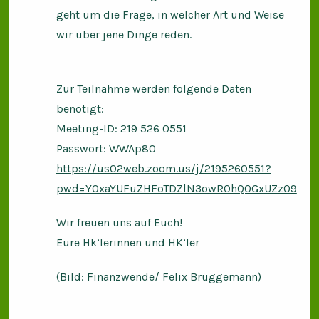
geht um die Frage, in welcher Art und Weise
wir über jene Dinge reden.
Zur Teilnahme werden folgende Daten
benötigt:
Meeting-ID: 219 526 0551
Passwort: WWAp80
https://us02web.zoom.us/j/2195260551?
pwd=Y0xaYUFuZHFoTDZlN3owR0hQOGxUZz09
Wir freuen uns auf Euch!
Eure Hk’lerinnen und HK’ler
(Bild: Finanzwende/ Felix Brüggemann)