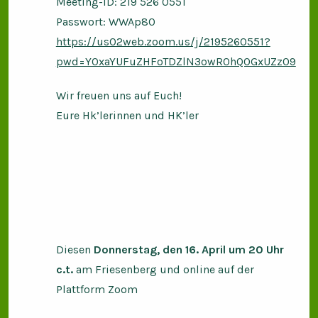
Meeting-ID: 219 526 0551
Passwort: WWAp80
https://us02web.zoom.us/j/2195260551?
pwd=Y0xaYUFuZHFoTDZlN3owR0hQOGxUZz09
Wir freuen uns auf Euch!
Eure Hk’lerinnen und HK’ler
Diesen
Donnerstag, den 16. April um 20 Uhr
c.t.
am Friesenberg und online auf der
Plattform Zoom