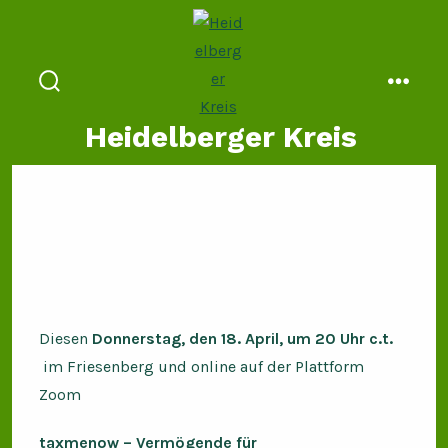
Zum
Inhalt
springen
suche
menü
ein-/ausblenden
Heidelberger Kreis
Diesen
Donnerstag, den 18. April, um 20 Uhr
c.t.
im Friesenberg und online auf der Plattform
Zoom
taxmenow – Vermögende für