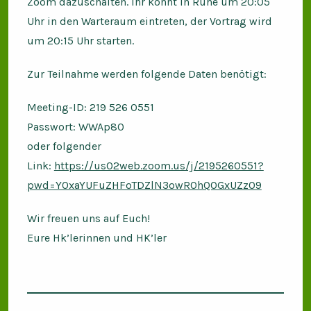
Zoom dazuschalten. Ihr könnt in Ruhe um 20:05
Uhr in den Warteraum eintreten, der Vortrag wird
um 20:15 Uhr starten.
Zur Teilnahme werden folgende Daten benötigt:
Meeting-ID: 219 526 0551
Passwort: WWAp80
oder folgender
Link:
https://us02web.zoom.us/j/2195260551?
pwd=Y0xaYUFuZHFoTDZlN3owR0hQOGxUZz09
Wir freuen uns auf Euch!
Eure Hk’lerinnen und HK’ler