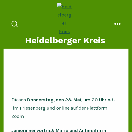
Zum
Inhalt
springen
suche
menü
ein-/ausblenden
Heidelberger Kreis
Diesen
Donnerstag, den 23. Mai, um 20 Uhr
c.t.
im Friesenberg und online auf der Plattform
Zoom
Juniorinnenvortrag: Mafia und Antimafia in