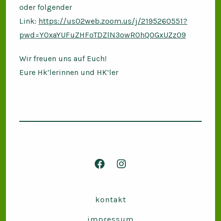
oder folgender
Link:
https://us02web.zoom.us/j/2195260551?
pwd=Y0xaYUFuZHFoTDZlN3owR0hQOGxUZz09
Wir freuen uns auf Euch!
Eure Hk’lerinnen und HK’ler
Facebook
Instagram
in
in
neuem
neuem
kontakt
Tab
Tab
impressum