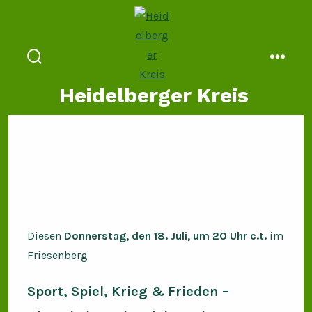
Zum
Inhalt
springen
suche
menü
ein-/ausblenden
Heidelberger Kreis
Diesen
Donnerstag, den 18. Juli, um 20 Uhr c.t.
im
Friesenberg
Sport, Spiel, Krieg & Frieden –