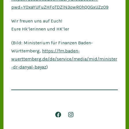
pwd=Y0xaYUFuZHFoTDZlN3owR0hQOGxUZz09
Wir freuen uns auf Euch!
Eure Hk’lerinnen und HK’ler
(Bild: Ministerium für Finanzen Baden-
Württemberg,
https://fm.baden-
wuerttemberg.de/de/service/media/mid/minister
-dr-danyal-bayaz
)
Facebook
Instagram
in
in