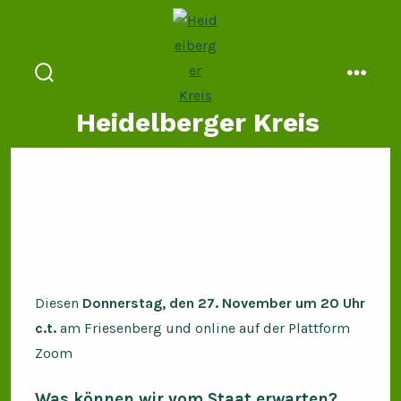
Zum
Inhalt
springen
suche
menü
ein-/ausblenden
Heidelberger Kreis
Diesen
Donnerstag, den 27. November um 20 Uhr
c.t.
am Friesenberg und online auf der Plattform
Zoom
Was können wir vom Staat erwarten?