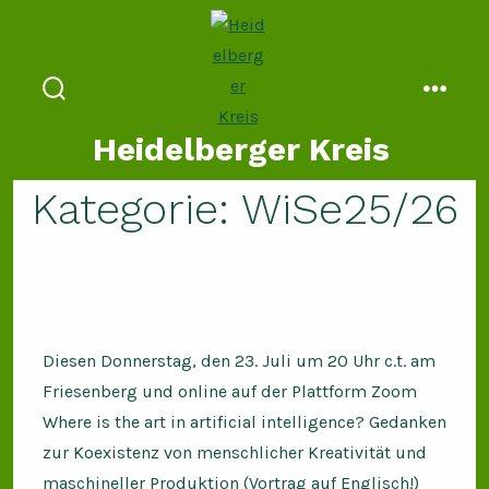
Zum
Inhalt
springen
suche
menü
ein-/ausblenden
Heidelberger Kreis
Kategorie:
WiSe25/26
Diesen Donnerstag, den 23. Juli um 20 Uhr c.t. am
Friesenberg und online auf der Plattform Zoom
Where is the art in artificial intelligence? Gedanken
zur Koexistenz von menschlicher Kreativität und
maschineller Produktion (Vortrag auf Englisch!)