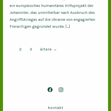
ein europäisches humanitäres Hilfsprojekt der
Johanniter, das unmittelbar nach Ausbruch des
Angriffskrieges auf die Ukraine von engagierten
Freiwilligen gegründet wurde. […]
Seitennummerierung
1
2
3
ältere
→
der
Beiträge
Facebook
Instagram
in
in
neuem
neuem
kontakt