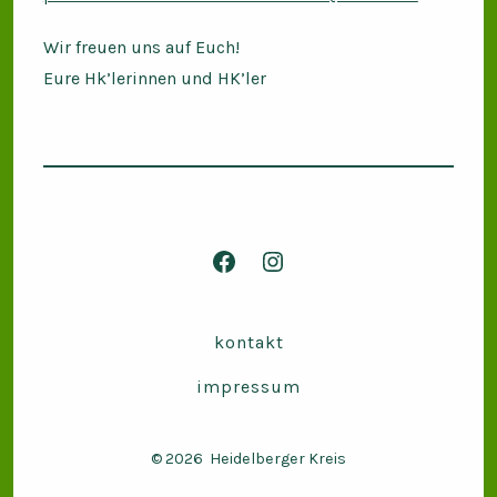
Wir freuen uns auf Euch!
Eure Hk’lerinnen und HK’ler
Facebook
Instagram
in
in
neuem
neuem
kontakt
Tab
Tab
impressum
öffnen
öffnen
© 2026
Heidelberger Kreis