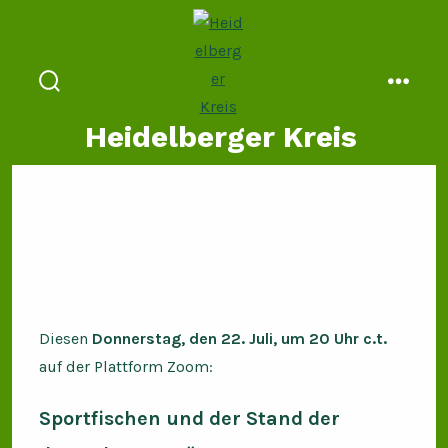
Zum
Inhalt
springen
suche
menü
ein-/ausblenden
Heidelberger Kreis
Diesen
Donnerstag, den 22. Juli, um 20 Uhr c.t.
auf der Plattform Zoom:
Sportfischen und der Stand der