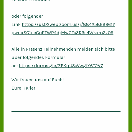
oder folgender
Link
https://us02web.zoom.us/j/88425868961?
pwd=SG1neGpPTWR4djMwOTc3R3c4WkxmZz09
Alle in Präsenz Teilnehmenden melden sich bitte
über folgendes Formular
an:
https://forms.gle/ZPKqU3aVwgtY6T2V7
Wir freuen uns auf Euch!
Eure HK’ler