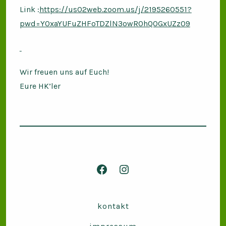
Link :
https://us02web.zoom.us/j/2195260551?
pwd=Y0xaYUFuZHFoTDZlN3owR0hQOGxUZz09
Wir freuen uns auf Euch!
Eure HK’ler
Facebook
Instagram
in
in
neuem
neuem
kontakt
Tab
Tab