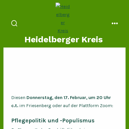
Zum
Inhalt
springen
suche
menü
ein-/ausblenden
Heidelberger Kreis
Diesen
Donnerstag, den 17. Februar, um 20 Uhr
c.t.
im Friesenberg oder auf der Plattform Zoom:
Pflegepolitik und -Populismus