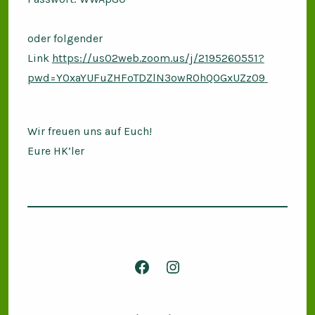
oder folgender
Link
https://us02web.zoom.us/j/2195260551?
pwd=Y0xaYUFuZHFoTDZlN3owR0hQOGxUZz09
Wir freuen uns auf Euch!
Eure HK’ler
Facebook
Instagram
in
in
neuem
neuem