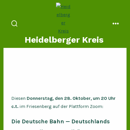
Zum
Inhalt
springen
suche
menü
ein-/ausblenden
Heidelberger Kreis
Diesen
Donnerstag, den 28. Oktober, um 20 Uhr
c.t.
im Friesenberg auf der Plattform Zoom:
Die Deutsche Bahn — Deutschlands