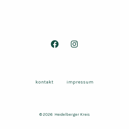
Facebook
Instagram
in
in
neuem
neuem
Tab
Tab
öffnen
öffnen
kontakt
impressum
© 2026
Heidelberger Kreis