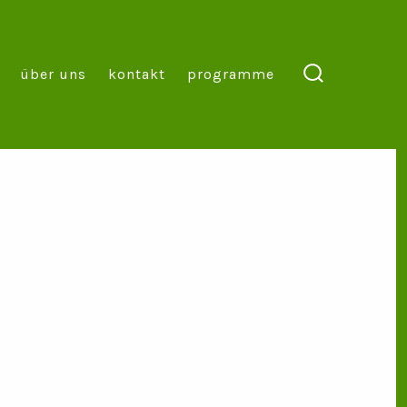
über uns
kontakt
programme
suche
ein-/ausble