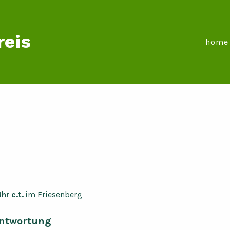
reis
home
r c.t.
im Friesenberg
antwortung