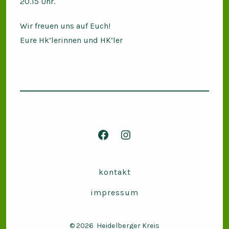
20.15 Uhr.
Wir freuen uns auf Euch!
Eure Hk’lerinnen und HK’ler
Facebook
Instagram
in
in
neuem
neuem
kontakt
Tab
Tab
impressum
öffnen
öffnen
© 2026
Heidelberger Kreis