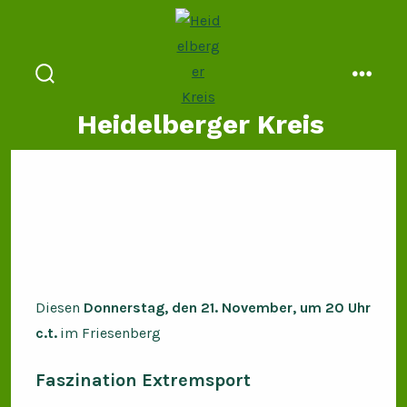
Zum
Inhalt
springen
suche
menü
ein-/ausblenden
Heidelberger Kreis
Diesen
Donnerstag, den 21. November, um 20 Uhr
c.t.
im Friesenberg
Faszination Extremsport