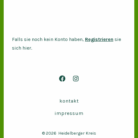
Falls sie noch kein Konto haben,
Registrieren
sie
sich hier.
Facebook
Instagram
in
in
neuem
neuem
kontakt
Tab
Tab
impressum
öffnen
öffnen
© 2026
Heidelberger Kreis